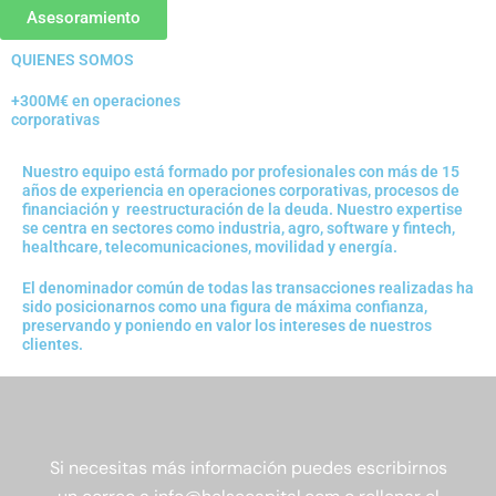
Asesoramiento
QUIENES SOMOS
+300M€ en operaciones
corporativas
Nuestro equipo está formado por profesionales con más de 15
años de experiencia en operaciones corporativas, procesos de
financiación y reestructuración de la deuda. Nuestro expertise
se centra en sectores como industria, agro, software y fintech,
healthcare, telecomunicaciones, movilidad y energía.
El denominador común de todas las transacciones realizadas ha
sido posicionarnos como una figura de máxima confianza,
preservando y poniendo en valor los intereses de nuestros
clientes.
Si necesitas más información puedes escribirnos